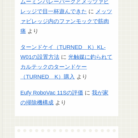
ムーミンバレーパークとメッツァビ
レッジで目一杯遊んできた
に
メッツ
ァビレッジ内のファンモックで筋肉
痛
より
ターンドケイ（TURNED K）KL-
W01の設置方法
に
光触媒に釣られて
カルテックのターンドケー
（TURNED K）購入
より
Eufy RoboVac 11Sの評価
に
我が家
の掃除機構成
より