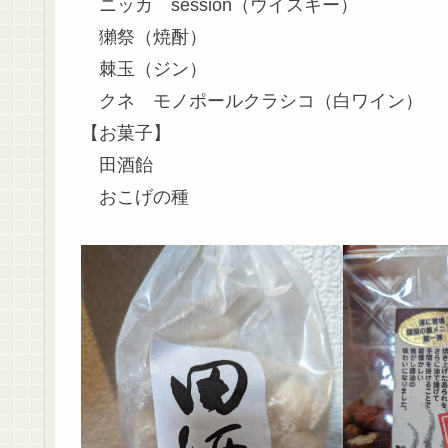
ニッカ session（ウイスキー）
獺祭（焼酎）
棘玉（ジン）
クネ モノポールクラシコ（白ワイン）
【お菓子】
田酒飴
おこげの種