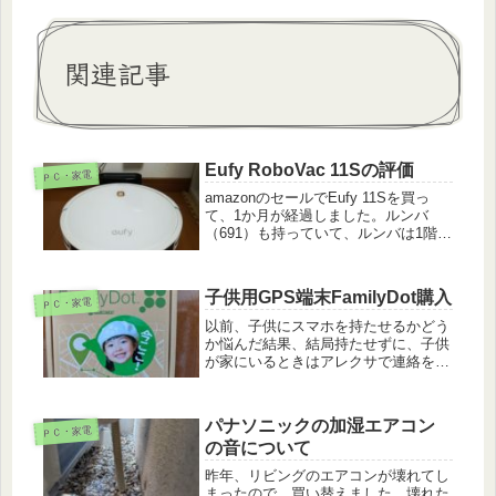
関連記事
Eufy RoboVac 11Sの評価
ＰＣ・家電
amazonのセールでEufy 11Sを買っ
て、1か月が経過しました。ルンバ
（691）も持っていて、ルンバは1階、
Eufyは2階を任せています。２つを使
ってみた結果は以下の通りです。【ル
ンバの良い点】 ・スマホでON/OFF
子供用GPS端末FamilyDot購入
ＰＣ・家電
できる。 ・ある...
以前、子供にスマホを持たせるかどう
か悩んだ結果、結局持たせずに、子供
が家にいるときはアレクサで連絡をし
ていました。この度、水泳やサッカー
などの習い事が再開し、小学生の息子
が自分の自転車で通うと言い出したの
パナソニックの加湿エアコン
ＰＣ・家電
で、心配しすぎかもしれませんが、
の音について
GP...
昨年、リビングのエアコンが壊れてし
まったので、買い替えました。壊れた