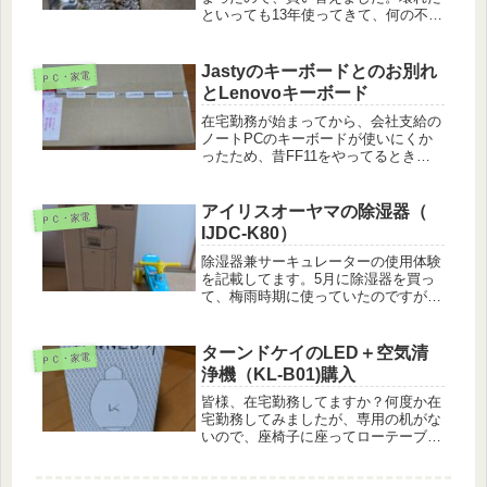
といっても13年使ってきて、何の不満
もなかったエアコンだったので、敢え
て同じメーカーを選ぶことにしてパナ
ソニックのエオリア CS-LX632D2を購
Jastyのキーボードとのお別れ
ＰＣ・家電
入。最上級のLXモデルに...
とLenovoキーボード
在宅勤務が始まってから、会社支給の
ノートPCのキーボードが使いにくか
ったため、昔FF11をやってるときに
使用していたキーボードを物置から引
っ張り出してきて使ってました。この
キーボードはJASTYという今は亡き
アイリスオーヤマの除湿器（
ＰＣ・家電
メーカーのもので、会社の友達から...
IJDC-K80）
除湿器兼サーキュレーターの使用体験
を記載してます。5月に除湿器を買っ
て、梅雨時期に使っていたのですが、
とても便利でした。部屋干しでもタオ
ル、Tシャツ、子供服がしっかり乾く
ようになったので、梅雨でも一晩で乾
ターンドケイのLED＋空気清
ＰＣ・家電
かしたいという人は是非お勧め
浄機（KL-B01)購入
皆様、在宅勤務してますか？何度か在
宅勤務してみましたが、専用の机がな
いので、座椅子に座ってローテーブル
での仕事。腰が痛い。ちゃんとした机
を用意しないとな・・・さて、在宅勤