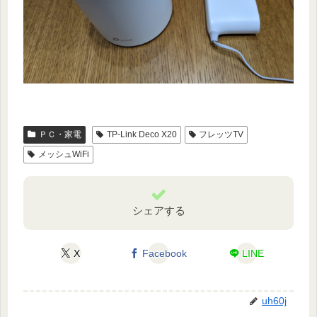
ＰＣ・家電
TP-Link Deco X20
フレッツTV
メッシュWiFi
シェアする
X
Facebook
LINE
uh60j