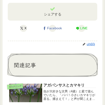
シェアする
X
Facebook
LINE
uh60j
関連記事
アガパンサスとカマキリ
ガーデニング
虫が大好きな次男（4歳）と庭で遊ん
でいたら、「パパ！小さいカマキリが
居る。捕まえて！」と声が聞こえまし
た。どこにカマキリなんているんだよ