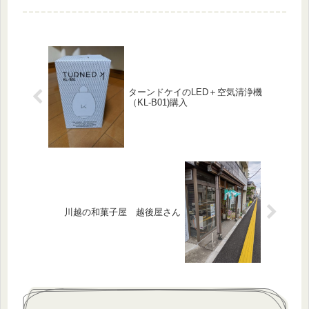
と思いながら、次男の指さす箇所をみ
ると、確かに居る。よくもまあ、見つ
けたもんだ。アガパンサスの花の上に
小...
ターンドケイのLED＋空気清浄機
（KL-B01)購入
川越の和菓子屋 越後屋さん