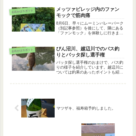
うにやってみよう！」と言ったところ
で、出来ないままでした。このままで
メッツァビレッジ内のファン
お出かけスポット
は行けないと思い、購入したのがこ...
モックで筋肉痛
8月6日、早々にムーミンバレーパーク
（別記事参照）を後にして、隣にある
「ファンモック」を体験しに行きまし
た。このファンモック、「PANZA
MIYAZAWAKO」が運営している施設
で、森の中にネットが張ってあり、自
びん沼川、越辺川でのバス釣
お出かけスポット
由に飛んだり跳ねたりできる...
りとバッタ探し選手権
バッタ探し選手権のおまけで、バス釣
りの様子を紹介しています。越辺川に
ついては釣果のあったポイントも紹介
しています。
マツザキ、福寿箱予約しました。