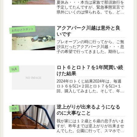
夏休み・・・本当は家族で那須旅行を
予定してたんですが、緊急事態宣言で
県外にいくのは憚られる。でも、どこ
かに行きたい！ってことで近場だけ
ど、行ったことがないムーミンバレー
パークに行ってきました。どれくらい
アクアパーク川越は意外と良
お出かけスポット
近いかというと川越から車で30分前後
いです
で...
プレオープンの時に行ってから、ご無
沙汰だったアクアパーク川越・・・息
子の希望で行ってきました。期待して
なかったんだけど、すごく楽しかっ
た！お子様が爬虫類苦手じゃなけれ
ば、お勧めです。【お勧めポイン
ロト６とロト７を1年間買い続
玩具
ト】 ・空いている（川越のクレアモ
けた結果
ールの中の...
2024年ロトくじ結果2024年は、毎週
ロト６を5口×２回とロト７を5口×１
回、購入してみました。そして、年間
約22万円をつぎ込んだ結果は・・・当
選金額回数合計9700円1回9700円1500
円1回1500円1000円16回16000円当
逆上がりが出来るようになる
玩具
選...
のに大事なこと
我が家には１２歳と６歳の息子がいま
すが、昨年までは逆上がりが出来ませ
んでした。公園に行って、スマホで
youtube動画を見せながら、「同じよ