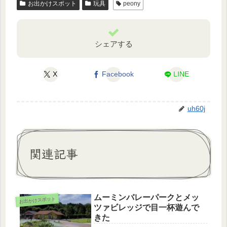
お出かけスポット
玩具
peony
シェアする
X
Facebook
LINE
uh60j
関連記事
ムーミンバレーパークとメッ
お出かけスポット
ツァビレッジで目一杯遊んで
きた