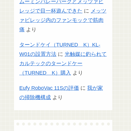
ムーミンバレーパークとメッツァビ
レッジで目一杯遊んできた
に
メッツ
ァビレッジ内のファンモックで筋肉
痛
より
ターンドケイ（TURNED K）KL-
W01の設置方法
に
光触媒に釣られて
カルテックのターンドケー
（TURNED K）購入
より
Eufy RoboVac 11Sの評価
に
我が家
の掃除機構成
より