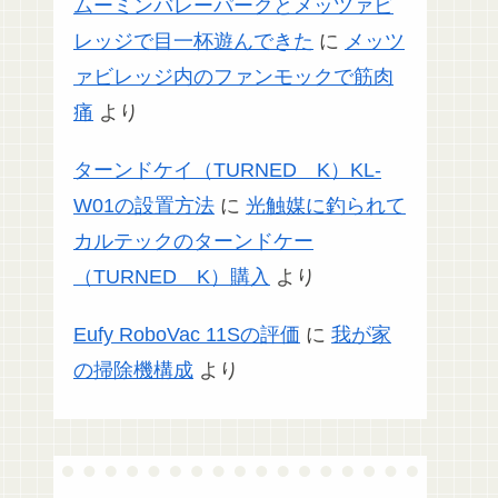
ムーミンバレーパークとメッツァビ
レッジで目一杯遊んできた
に
メッツ
ァビレッジ内のファンモックで筋肉
痛
より
ターンドケイ（TURNED K）KL-
W01の設置方法
に
光触媒に釣られて
カルテックのターンドケー
（TURNED K）購入
より
Eufy RoboVac 11Sの評価
に
我が家
の掃除機構成
より