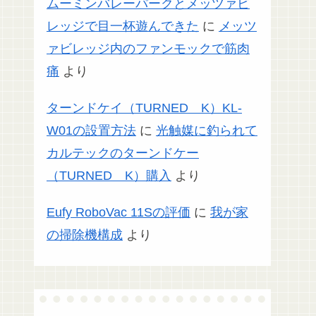
ムーミンバレーパークとメッツァビ
レッジで目一杯遊んできた
に
メッツ
ァビレッジ内のファンモックで筋肉
痛
より
ターンドケイ（TURNED K）KL-
W01の設置方法
に
光触媒に釣られて
カルテックのターンドケー
（TURNED K）購入
より
Eufy RoboVac 11Sの評価
に
我が家
の掃除機構成
より