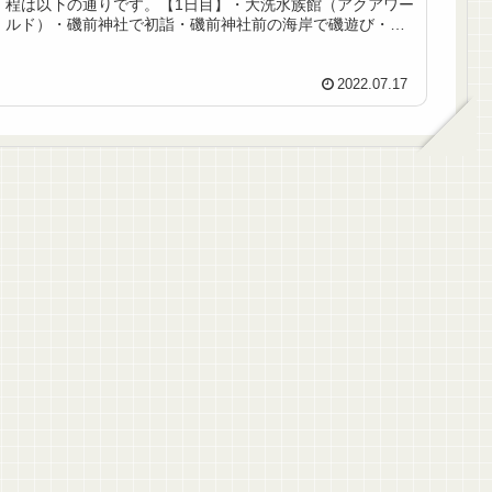
程は以下の通りです。【1日目】・大洗水族館（アクアワー
ルド）・磯前神社で初詣・磯前神社前の海岸で磯遊び・サ
ザコーヒーで一服・大洗パーク...
2022.07.17