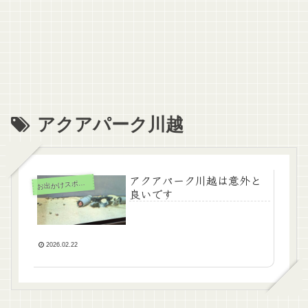
アクアパーク川越
アクアパーク川越は意外と
お
出かけスポット
良いです
2026.02.22