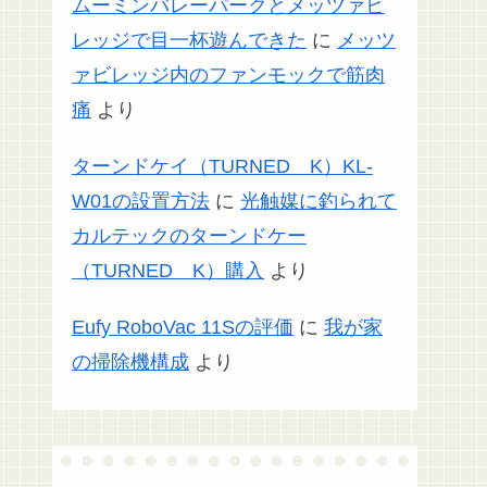
ムーミンバレーパークとメッツァビ
レッジで目一杯遊んできた
に
メッツ
ァビレッジ内のファンモックで筋肉
痛
より
ターンドケイ（TURNED K）KL-
W01の設置方法
に
光触媒に釣られて
カルテックのターンドケー
（TURNED K）購入
より
Eufy RoboVac 11Sの評価
に
我が家
の掃除機構成
より