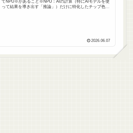
てNPU※があること※NPU：AIの計算（特にAIモデルを使
って結果を導き出す「推論」）だけに特化したチップ色々
悩んだ結果、Thin...
2026.06.07